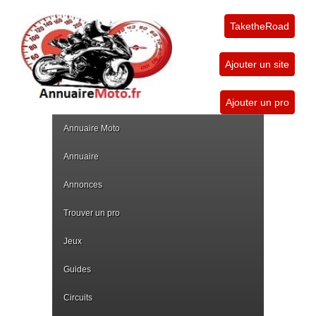
TaketheRoad
Ajouter un site
Ajouter un pro
Annuaire Moto
Annuaire
Annonces
Trouver un pro
Jeux
Guides
Circuits