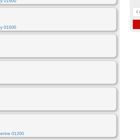
ey 01500
ey 01500
serine 01200