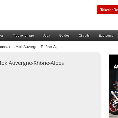
TaketheR
ces
Trouver un pro
Jeux
Guides
Circuits
Equipement
onnaires Mbk Auvergne-Rhône-Alpes
Mbk Auvergne-Rhône-Alpes