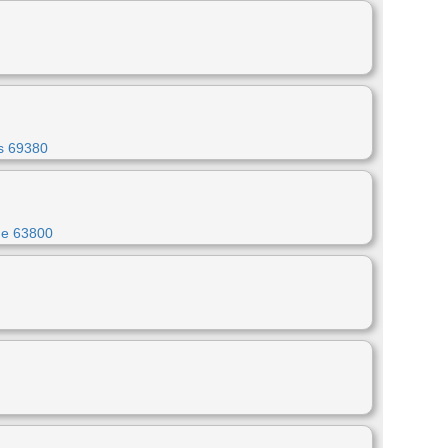
s 69380
ne 63800