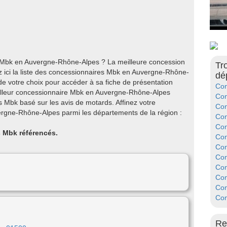
e Mbk en Auvergne-Rhône-Alpes ? La meilleure concession
Tr
ici la liste des concessionnaires Mbk en Auvergne-Rhône-
dé
de votre choix pour accéder à sa fiche de présentation
Con
eilleur concessionnaire Mbk en Auvergne-Rhône-Alpes
Con
 Mbk basé sur les avis de motards. Affinez votre
Con
rgne-Rhône-Alpes parmi les départements de la région :
Con
Con
s Mbk référencés.
Con
Con
Con
Con
Con
Con
Con
Re