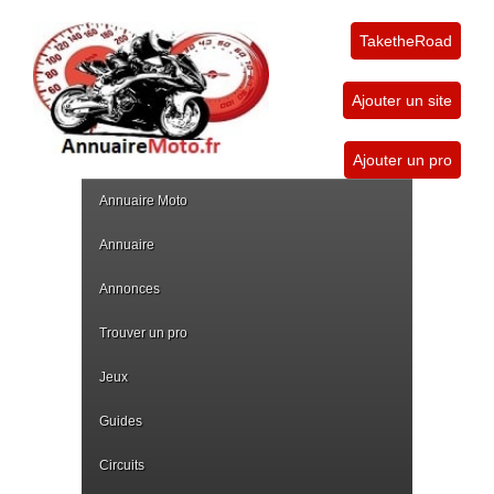
TaketheRoad
Ajouter un site
Ajouter un pro
Annuaire Moto
Annuaire
Annonces
Trouver un pro
Jeux
Guides
Circuits