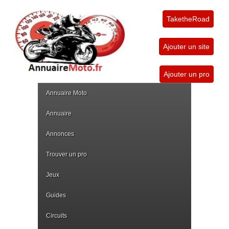
TaketheRoad
Ajouter un site
Ajouter un pro
Annuaire Moto
Annuaire
Annonces
Trouver un pro
Jeux
Guides
Circuits