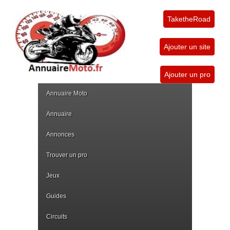
TaketheRoad
Ajouter un site
Ajouter un pro
Annuaire Moto
Annuaire
Annonces
Trouver un pro
Jeux
Guides
Circuits