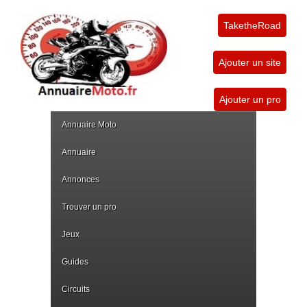
TaketheRoad
Ajouter un site
Ajouter un pro
Annuaire Moto
Annuaire
Annonces
Trouver un pro
Jeux
Guides
Circuits