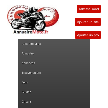
TaketheRoad
Ajouter un site
Ajouter un pro
Annuaire Moto
Annuaire
Annonces
Trouver un pro
Jeux
Guides
Circuits