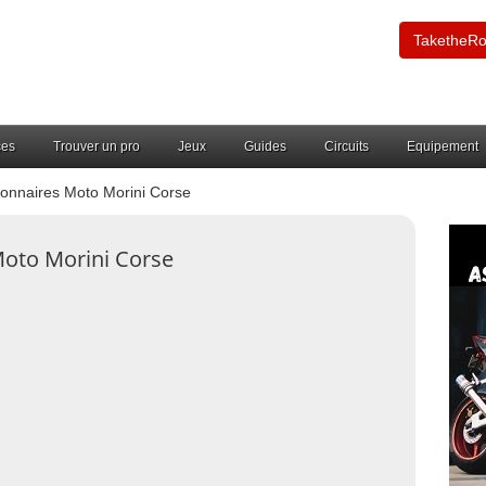
TaketheR
ces
Trouver un pro
Jeux
Guides
Circuits
Equipement
onnaires Moto Morini Corse
Moto Morini Corse