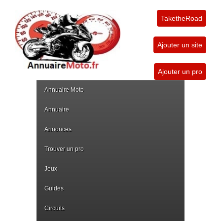
TaketheRoad
Ajouter un site
Ajouter un pro
Annuaire Moto
Annuaire
Annonces
Trouver un pro
Jeux
Guides
Circuits