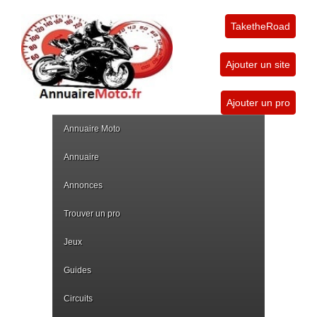
TaketheRoad
Ajouter un site
Ajouter un pro
Annuaire Moto
Annuaire
Annonces
Trouver un pro
Jeux
Guides
Circuits