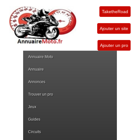
TaketheRoad
Ajouter un site
Ajouter un pro
Annuaire Moto
Annuaire
Annonces
Trouver un pro
Jeux
Guides
Circuits