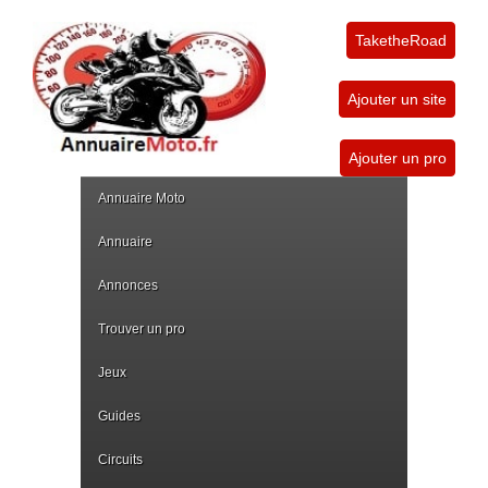
TaketheRoad
Ajouter un site
Ajouter un pro
Annuaire Moto
Annuaire
Annonces
Trouver un pro
Jeux
Guides
Circuits