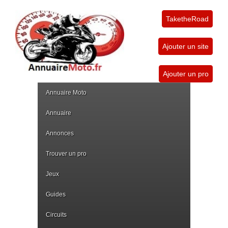
TaketheRoad
Ajouter un site
Ajouter un pro
Annuaire Moto
Annuaire
Annonces
Trouver un pro
Jeux
Guides
Circuits