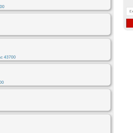
100
ac 43700
00