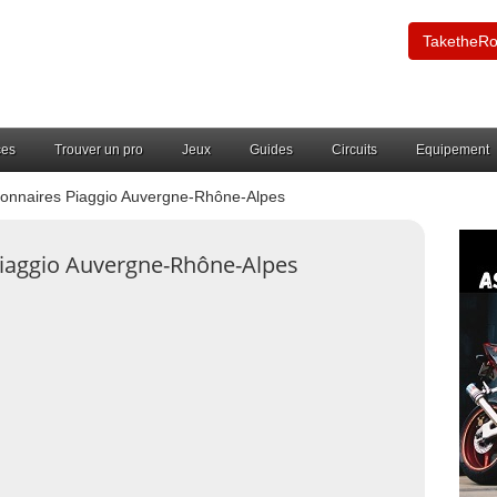
TaketheR
ces
Trouver un pro
Jeux
Guides
Circuits
Equipement
onnaires Piaggio Auvergne-Rhône-Alpes
Piaggio Auvergne-Rhône-Alpes