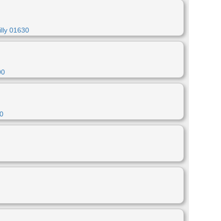
lly 01630
00
00