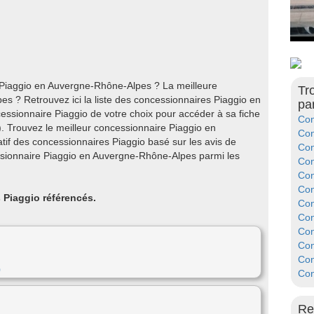
 Piaggio en Auvergne-Rhône-Alpes ? La meilleure
Tr
 ? Retrouvez ici la liste des concessionnaires Piaggio en
pa
ssionnaire Piaggio de votre choix pour accéder à sa fiche
Con
). Trouvez le meilleur concessionnaire Piaggio en
Con
f des concessionnaires Piaggio basé sur les avis de
Con
ssionnaire Piaggio en Auvergne-Rhône-Alpes parmi les
Con
Con
Con
 Piaggio référencés.
Con
Con
Con
Con
Con
0
Con
Re