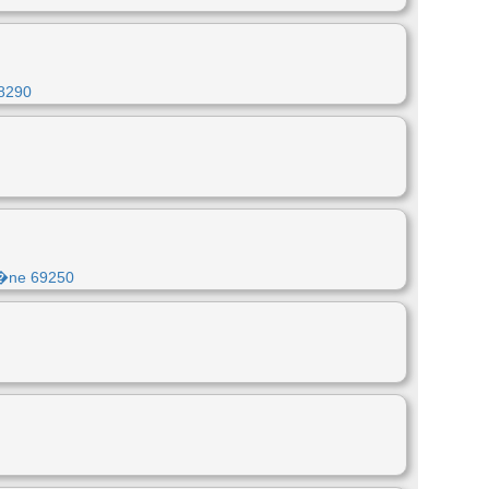
38290
a�ne 69250