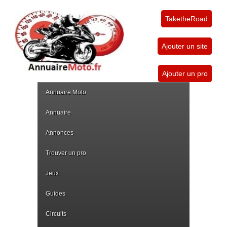
TaketheRoad
Ajouter un site
Ajouter un pro
Annuaire Moto
Annuaire
Annonces
Trouver un pro
Jeux
Guides
Circuits