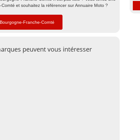
omté et souhaitez la référencer sur Annuaire Moto ?
n Bourgogne-Franche-Comté
arques peuvent vous intéresser