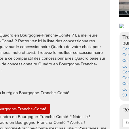
e Quadro en Bourgogne-Franche-Comté ? La meilleure
Tr
omté ? Retrouvez ici la liste des concessionnaires
pa
ez sur le concessionnaire Quadro de votre choix pour
Con
nées, note et avis). Trouvez le meilleur concessionnaire
Con
 à ce comparatif des concessionnaires Quadro basé sur
Con
che de concessionnaire Quadro en Bourgogne-Franche-
Con
 :
Con
Con
Con
Con
s la région Bourgogne-Franche-Comté.
90
Bourgogne-Franche-Comté
Re
Quadro en Bourgogne-Franche-Comté ? Notez le !
adro en Bourgogne-Franche-Comté ? Alertez !
Bourgogne-Franche-Comté n'est pas listé ? Vous tenez une