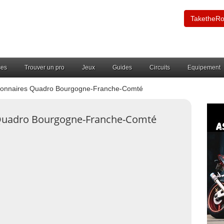
TaketheR
ces
Trouver un pro
Jeux
Guides
Circuits
Equipement
onnaires Quadro Bourgogne-Franche-Comté
 Quadro Bourgogne-Franche-Comté