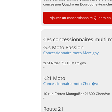
concession Quadro en Bourgogne-Franche-C
Ajouter un concessionnaire Quadro e
Ces concessionnaires multi-m
G.s Moto Passion
Concessionnaire moto Marcigny
zi St Nizier 71110 Marcigny
*
K21 Moto
Concessionnaire moto Chen�ve
10 rue Frères Montgolfier 21300 Chenôve
*
Route 21