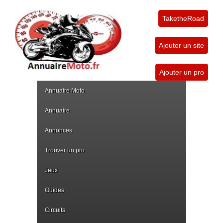
TaketheRoad
Ajouter un site
Ajouter un pro
Annuaire Moto
Annuaire
Annonces
Trouver un pro
Jeux
Guides
Circuits