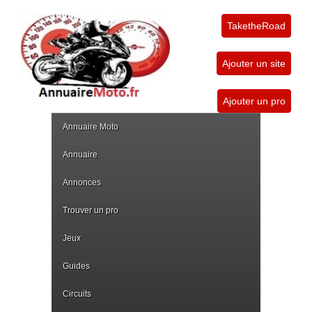
TaketheRoad
Ajouter un site
Ajouter un pro
Annuaire Moto
Annuaire
Annonces
Trouver un pro
Jeux
Guides
Circuits