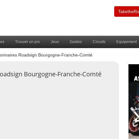
TaketheR
ces
Trouver un pro
Jeux
Guides
Circuits
Equipement
onnaires Roadsign Bourgogne-Franche-Comté
 Roadsign Bourgogne-Franche-Comté