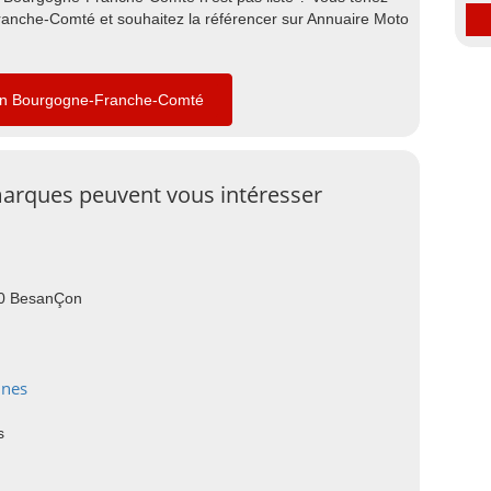
nche-Comté et souhaitez la référencer sur Annuaire Moto
 en Bourgogne-Franche-Comté
arques peuvent vous intéresser
00 BesanÇon
ines
s