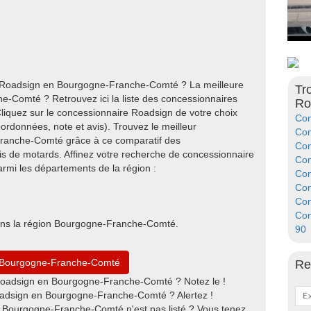
e Roadsign en Bourgogne-Franche-Comté ? La meilleure
Tr
Comté ? Retrouvez ici la liste des concessionnaires
Ro
quez sur le concessionnaire Roadsign de votre choix
Con
ordonnées, note et avis). Trouvez le meilleur
Con
ranche-Comté grâce à ce comparatif des
Con
s de motards. Affinez votre recherche de concessionnaire
Con
i les départements de la région :
Con
Con
Con
Con
ans la région Bourgogne-Franche-Comté.
90
n Bourgogne-Franche-Comté
Re
Roadsign en Bourgogne-Franche-Comté ? Notez le !
adsign en Bourgogne-Franche-Comté ? Alertez !
 Bourgogne-Franche-Comté n'est pas listé ? Vous tenez