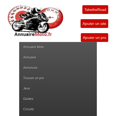
TaketheRoad
Ajouter un site
Ajouter un pro
Annuaire Moto
Annuaire
Annonces
Trouver un pro
Jeux
Guides
Circuits