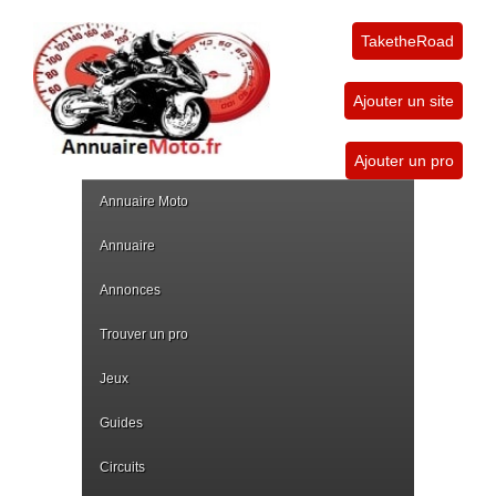
TaketheRoad
Ajouter un site
Ajouter un pro
Annuaire Moto
Annuaire
Annonces
Trouver un pro
Jeux
Guides
Circuits