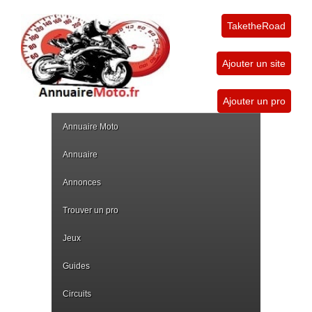
TaketheRoad
Ajouter un site
Ajouter un pro
Annuaire Moto
Annuaire
Annonces
Trouver un pro
Jeux
Guides
Circuits