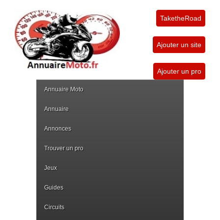
TaketheRoad
Ajouter un site
Ajouter un pro
Annuaire Moto
Annuaire
Annonces
Trouver un pro
Jeux
Guides
Circuits