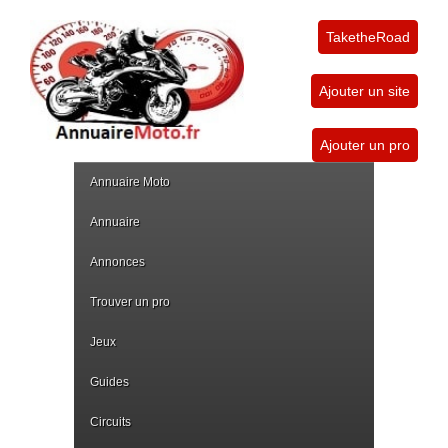
TaketheRoad
Ajouter un site
Ajouter un pro
Annuaire Moto
Annuaire
Annonces
Trouver un pro
Jeux
Guides
Circuits