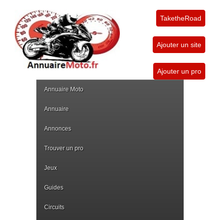
TaketheRoad
Ajouter un site
Ajouter un pro
Annuaire Moto
Annuaire
Annonces
Trouver un pro
Jeux
Guides
Circuits