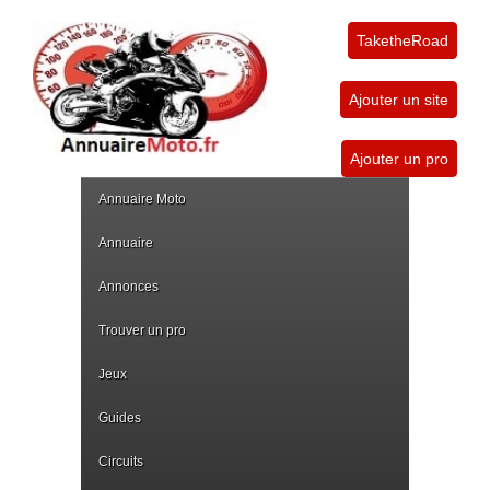
TaketheRoad
Ajouter un site
Ajouter un pro
Annuaire Moto
Annuaire
Annonces
Trouver un pro
Jeux
Guides
Circuits