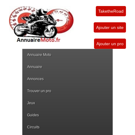
TaketheRoad
Ajouter un site
Ajouter un pro
Annuaire Moto
Annuaire
Annonces
Trouver un pro
Jeux
Guides
Circuits