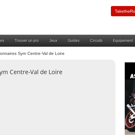
TaketheR
ces
Trouver un pro
Jeux
Guides
Circuits
Equipement
onnaires Sym Centre-Val de Loire
ym Centre-Val de Loire