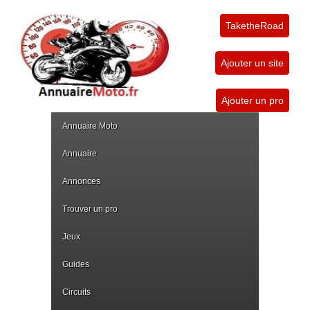
TaketheRoad
Ajouter un site
Ajouter un pro
Annuaire Moto
Annuaire
Annonces
Trouver un pro
Jeux
Guides
Circuits