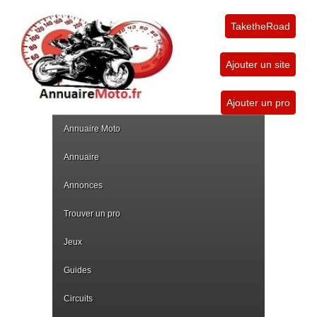
TaketheRoad
Ajouter un site
Ajouter un pro
Annuaire Moto
Annuaire
Annonces
Trouver un pro
Jeux
Guides
Circuits