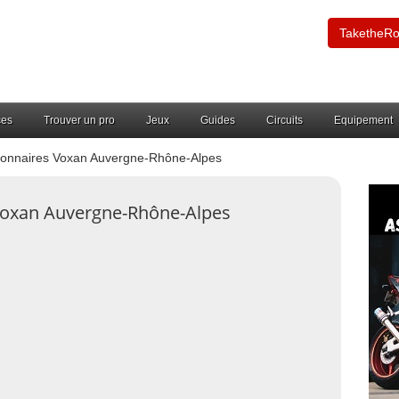
TaketheR
ces
Trouver un pro
Jeux
Guides
Circuits
Equipement
onnaires Voxan Auvergne-Rhône-Alpes
Voxan Auvergne-Rhône-Alpes