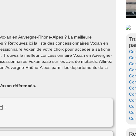
e Voxan en Auvergne-Rhône-Alpes ? La meilleure
Tr
? Retrouvez ici la liste des concessionnaires Voxan en
pa
essionnaire Voxan de votre choix pour accéder à sa fiche
Con
). Trouvez le meilleur concessionnaire Voxan en Auvergne-
Con
cessionnaires Voxan basé sur les avis de motards. Affinez
Con
 en Auvergne-Rhône-Alpes parmi les départements de la
Con
Con
Con
 Voxan référencés.
Con
Con
Con
d -
Con
Con
Con
Re