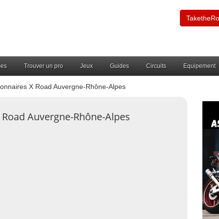
TaketheR
ces
Trouver un pro
Jeux
Guides
Circuits
Equipement
onnaires X Road Auvergne-Rhône-Alpes
X Road Auvergne-Rhône-Alpes