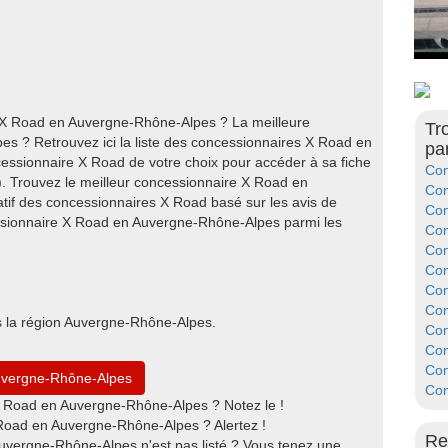
e X Road en Auvergne-Rhône-Alpes ? La meilleure
Tr
 ? Retrouvez ici la liste des concessionnaires X Road en
pa
essionnaire X Road de votre choix pour accéder à sa fiche
Con
). Trouvez le meilleur concessionnaire X Road en
Con
if des concessionnaires X Road basé sur les avis de
Con
ssionnaire X Road en Auvergne-Rhône-Alpes parmi les
Con
Con
Con
Con
Con
 la région Auvergne-Rhône-Alpes.
Con
Con
Con
Auvergne-Rhône-Alpes
Con
 Road en Auvergne-Rhône-Alpes ? Notez le !
Road en Auvergne-Rhône-Alpes ? Alertez !
Re
uvergne-Rhône-Alpes n'est pas listé ? Vous tenez une