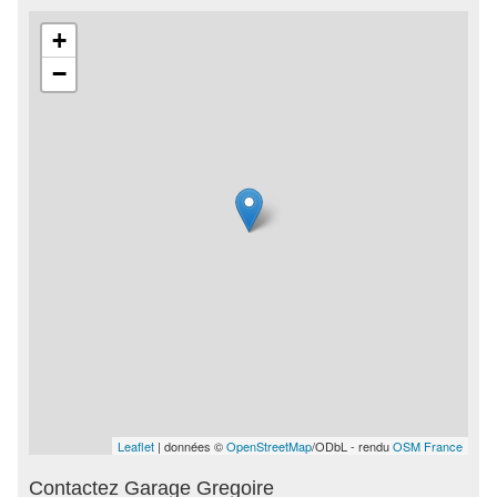
+
−
Leaflet
| données ©
OpenStreetMap
/ODbL - rendu
OSM France
Contactez Garage Gregoire