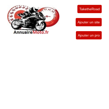
TaketheRoad
Ajouter un site
Ajouter un pro