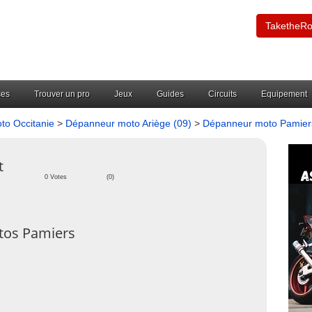
TaketheR
ces
Trouver un pro
Jeux
Guides
Circuits
Equipement
to Occitanie
>
Dépanneur moto Ariège (09)
>
Dépanneur moto Pamie
t
0 Votes
(0)
tos Pamiers