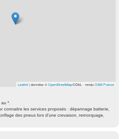
Leaflet
| données ©
OpenStreetMap
/ODbL - rendu
OSM France
 au *.
r connaitre les services proposés : dépannage batterie,
gonflage des pneus lors d'une crevaison, remorquage,