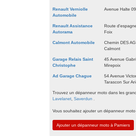
Renault Verniolle
Avenue Halte 09
Automobile
Renault Assistance
Route d'espagne
Autorama
Foix
Calmont Automobile
Chemin DES A
Calmont
Garage Relais Saint
45 Avenue Gabri
Christophe
Mirepoix
Ad Garage Chague
54 Avenue Victo
Tarascon Sur Ar
Trouvez un dépanneur moto dans les grande
Lavelanet
,
Saverdun
.
Vous souhaitez ajouter un dépanneur moto
Ajouter un dépanneur moto à Pamiers