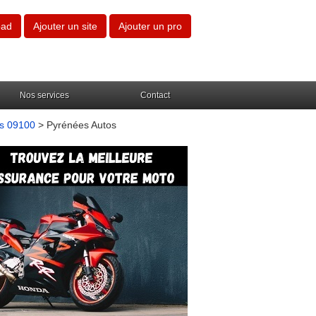
oad
Ajouter un site
Ajouter un pro
Nos services
Contact
rs 09100
> Pyrénées Autos