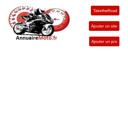
TaketheRoad
Ajouter un site
Ajouter un pro