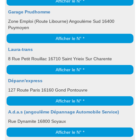
Afficher le N° *
Garage Prudhomme
Zone Emploi (Route Libourne) Angouléme Sud 16400
Puymoyen
Afficher le N° *
Laura-trans
8 Rue Petit Rouillac 16710 Saint Yrieix Sur Charente
Afficher le N° *
Dépann'express
127 Route Paris 16160 Gond Pontouvre
Afficher le N° *
A.d.a.s (angoulême Dépannage Automobile Service)
Rue Dynamite 16800 Soyaux
Afficher le N° *