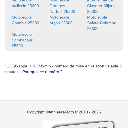
Moto école
Moto école
Moto école La
Vuillecin 25300
Granges-
Cluse-et-Mijoux
Narboz 25300
25300
Moto école
Moto école
Moto école
Chaffois 25300
Arçon 25300
Sainte-Colombe
25300
Moto école
Sombacour
25520
* 1.35€/appel + 0.34€/min - numéro de mise en relation valable 5
minutes -
Pourquoi ce numéro ?
Copyright ©AnnuaireMoto.fr 2010 - 2026