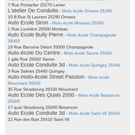
7 Rue Pontarlier 25270 Levier
L'atelier De Conduite
-
Moto école Ornans 25290
10 B Rue St Laurent 25290 Ornans
Auto Ecole Siron
-
Moto école Morteau 25500
1 Rue Louhière 25500 Morteau
Auto Ecole Bully Pierre
-
Moto école Champagnole
39300
19 Rue Baronne Delort 39300 Champagnole
Auto-école Du Centre
-
Moto école Saone 25660
1 gde Rue 25660 Saone
Auto Ecole Conduite 3d
-
Moto école Quingey 25440
3 Rue Salines 25440 Quingey
Auto-moto-école Street Passion
-
Moto école
Mouchard 39330
35 Rue Strasbourg 39330 Mouchard
Auto Ecole Des Quais 2000
-
Moto école Besancon
25000
17 quai Strasbourg 25000 Besancon
Auto Ecole Conduite 3d
-
Moto école Saint Vit 25410
22 Rue des Buis 25410 Saint Vit