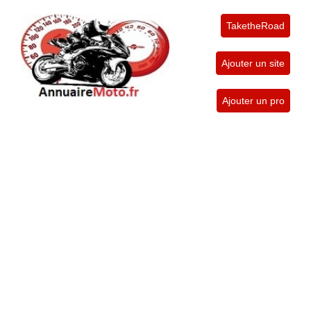
TaketheRoad
Ajouter un site
Ajouter un pro