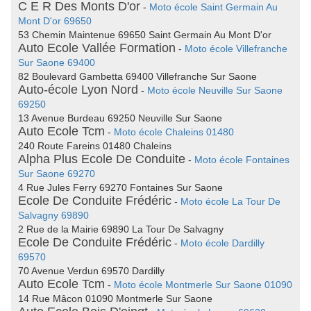
C E R Des Monts D'or
-
Moto école Saint Germain Au
Mont D'or 69650
53 Chemin Maintenue 69650 Saint Germain Au Mont D'or
Auto Ecole Vallée Formation
-
Moto école Villefranche
Sur Saone 69400
82 Boulevard Gambetta 69400 Villefranche Sur Saone
Auto-école Lyon Nord
-
Moto école Neuville Sur Saone
69250
13 Avenue Burdeau 69250 Neuville Sur Saone
Auto Ecole Tcm
-
Moto école Chaleins 01480
240 Route Fareins 01480 Chaleins
Alpha Plus Ecole De Conduite
-
Moto école Fontaines
Sur Saone 69270
4 Rue Jules Ferry 69270 Fontaines Sur Saone
Ecole De Conduite Frédéric
-
Moto école La Tour De
Salvagny 69890
2 Rue de la Mairie 69890 La Tour De Salvagny
Ecole De Conduite Frédéric
-
Moto école Dardilly
69570
70 Avenue Verdun 69570 Dardilly
Auto Ecole Tcm
-
Moto école Montmerle Sur Saone 01090
14 Rue Mâcon 01090 Montmerle Sur Saone