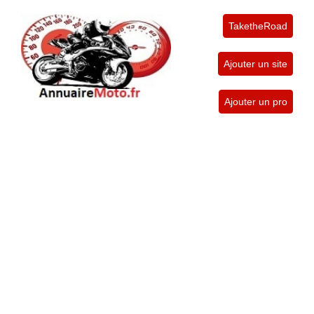
TaketheRoad
Ajouter un site
Ajouter un pro