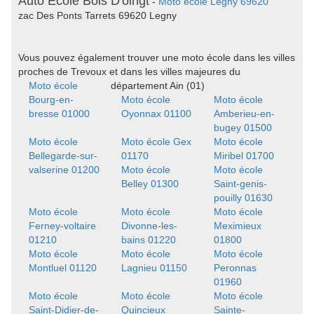
Auto Ecole Bois D'oingt
-
Moto école Legny 69620
zac Des Ponts Tarrets 69620 Legny
Vous pouvez également trouver une moto école dans les villes
proches de Trevoux et dans les villes majeures du
Moto école
département Ain (01)
Bourg-en-
Moto école
Moto école
bresse 01000
Oyonnax 01100
Amberieu-en-
bugey 01500
Moto école
Moto école Gex
Moto école
Bellegarde-sur-
01170
Miribel 01700
valserine 01200
Moto école
Moto école
Belley 01300
Saint-genis-
pouilly 01630
Moto école
Moto école
Moto école
Ferney-voltaire
Divonne-les-
Meximieux
01210
bains 01220
01800
Moto école
Moto école
Moto école
Montluel 01120
Lagnieu 01150
Peronnas
01960
Moto école
Moto école
Moto école
Saint-Didier-de-
Quincieux
Sainte-