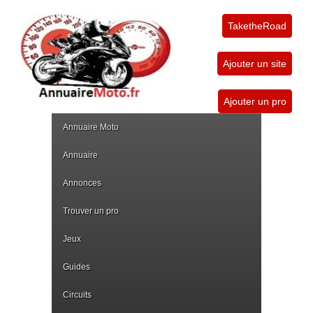
TaketheRoad
Ajouter un site
Ajouter un pro
Annuaire Moto
Annuaire
Annonces
Trouver un pro
Jeux
Guides
Circuits