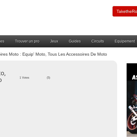
TaketheR
ces
Trouver un pro
Jeux
Guides
Circuits
Equipement
ires Moto : Equip' Moto, Tous Les Accessoires De Moto
to,
o
1 Votes
(5)