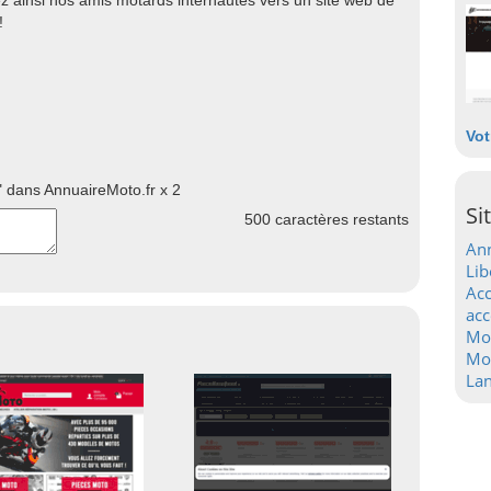
ez ainsi nos amis motards internautes vers un site web de
!
Vot
 dans AnnuaireMoto.fr x 2
Si
500
caractères restants
Ann
Lib
Acc
acc
Mo
Mot
La