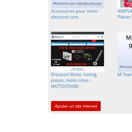
Accessoires pour moto -
AMPS49
dmscoot.com
Pièces 
Discount Moto: tuning,
M Team
pieces, moto cross -
MOTOSTAND
Ajouter un site internet