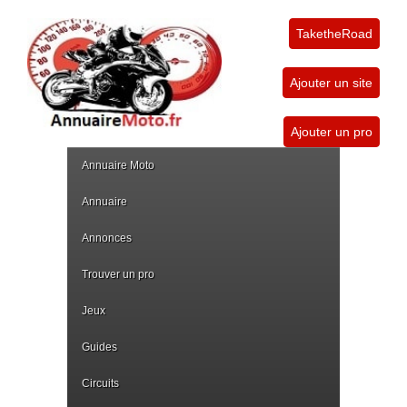
TaketheRoad
Ajouter un site
Ajouter un pro
Annuaire Moto
Annuaire
Annonces
Trouver un pro
Jeux
Guides
Circuits