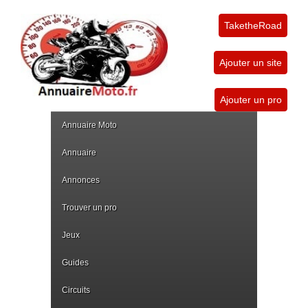
TaketheRoad
Ajouter un site
Ajouter un pro
Annuaire Moto
Annuaire
Annonces
Trouver un pro
Jeux
Guides
Circuits