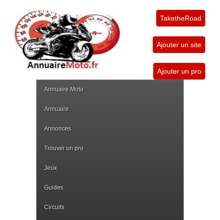
TaketheRoad
Ajouter un site
Ajouter un pro
Annuaire Moto
Annuaire
Annonces
Trouver un pro
Jeux
Guides
Circuits