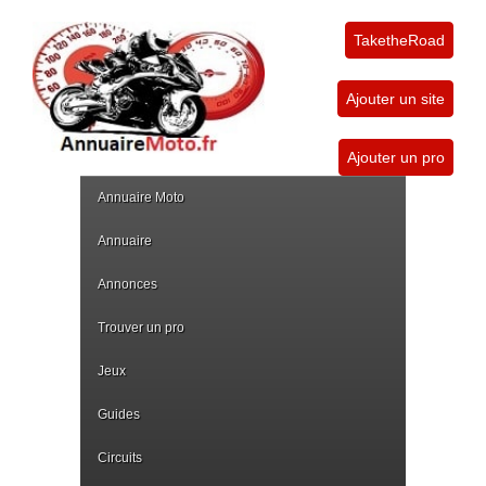
TaketheRoad
Ajouter un site
Ajouter un pro
Annuaire Moto
Annuaire
Annonces
Trouver un pro
Jeux
Guides
Circuits