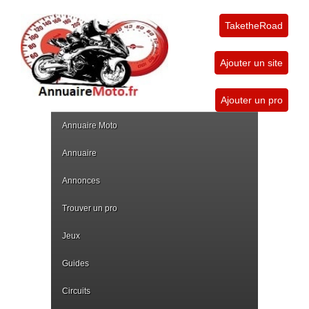
TaketheRoad
Ajouter un site
Ajouter un pro
Annuaire Moto
Annuaire
Annonces
Trouver un pro
Jeux
Guides
Circuits