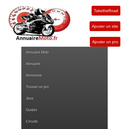
TaketheRoad
Ajouter un site
Ajouter un pro
Annuaire Moto
Annuaire
Annonces
Trouver un pro
Jeux
Guides
Circuits