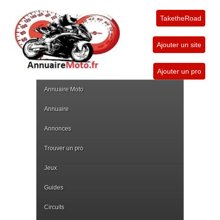
TaketheRoad
Ajouter un site
Ajouter un pro
Annuaire Moto
Annuaire
Annonces
Trouver un pro
Jeux
Guides
Circuits