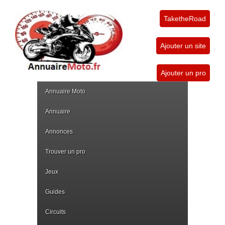
TaketheRoad
Ajouter un site
Ajouter un pro
Annuaire Moto
Annuaire
Annonces
Trouver un pro
Jeux
Guides
Circuits