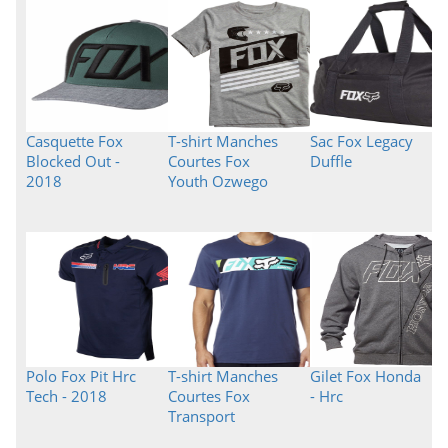
Casquette Fox
T-shirt Manches
Sac Fox Legacy
Blocked Out -
Courtes Fox
Duffle
2018
Youth Ozwego
Polo Fox Pit Hrc
T-shirt Manches
Gilet Fox Honda
Tech - 2018
Courtes Fox
- Hrc
Transport