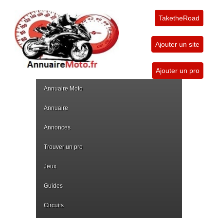
TaketheRoad
Ajouter un site
Ajouter un pro
Annuaire Moto
Annuaire
Annonces
Trouver un pro
Jeux
Guides
Circuits