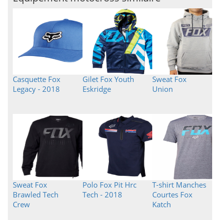
Casquette Fox
Gilet Fox Youth
Sweat Fox
Legacy - 2018
Eskridge
Union
Sweat Fox
Polo Fox Pit Hrc
T-shirt Manches
Brawled Tech
Tech - 2018
Courtes Fox
Crew
Katch