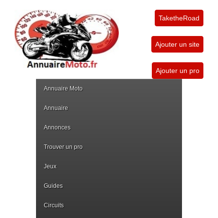
TaketheRoad
Ajouter un site
Ajouter un pro
Annuaire Moto
Annuaire
Annonces
Trouver un pro
Jeux
Guides
Circuits