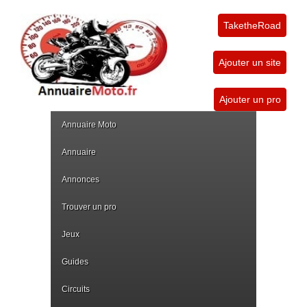
TaketheRoad
Ajouter un site
Ajouter un pro
Annuaire Moto
Annuaire
Annonces
Trouver un pro
Jeux
Guides
Circuits